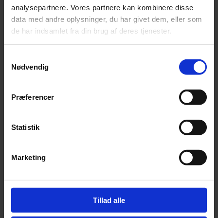
Kontakt os gerne, vi tager imod:
analysepartnere. Vores partnere kan kombinere disse
data med andre oplysninger, du har givet dem, eller som
de har indsamlet fra din brug af deres tjenester.
Lærlinge
Samtykkevalg
Praktikanter
Nødvendig
Sæsonmedarbejder/Fritidsjob
Præferencer
Juniormesterlære
Statistik
Erhvervsgrunduddannelse (EGU)
Marketing
Se nuværende lærlinge
Tillad alle
Læs om industritekniker