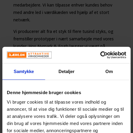
medarbejdere. Vi kan tilpasse enhver kundes behov
med andre led i værdikæden ved hjælp af et stort
netværk.
Vi producerer alt fra et styk til flere tusind styks, og
fremstiller prototyper i nært samarbejde med vores
kunder. Hos Nymark & Fogh lægger vi vægt på
ekstrem fleksibilitet, udvikling af nye produkter og
teknikker.
Samtykke
Detaljer
Om
Film nr. 1:
Mikkel som du så i filmen er her i lære som
industritekniker, og Rasmus er her i lære som
Denne hjemmeside bruger cookies
industrioperatør.
Vi bruger cookies til at tilpasse vores indhold og
Film 2
annoncer, til at vise dig funktioner til sociale medier og til
Magnus, som deltager i filmen, er her i lære som
at analysere vores trafik. Vi deler også oplysninger om
industritekniker hos Nymark & Fogh.
din brug af vores hjemmeside med vores partnere inden
for sociale medier, annonceringspartnere og