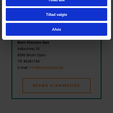
Tillad valgte
Visitkort for:
Afvis
Murerfirma
Bent Klausen Aps
Industrivej 20
8586 Ørum Djurs
Tlf:
86381160
E-mail:
info@bentklausen.dk
BESØG HJEMMESIDE