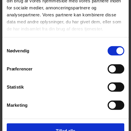
din brug af vores hjemmeside med vores partnere inden
for sociale medier, annonceringspartnere og
Lærlinge
analysepartnere. Vores partnere kan kombinere disse
data med andre oplysninger, du har givet dem, eller som
de har indsamlet fra din brug af deres tjenester.
Praktikanter
Samtykkevalg
Sæsonmedarbejder/Fritidsjob
Nødvendig
Juniormesterlære
Præferencer
Erhvervsgrunduddannelse (EGU)
Statistik
Se nuværende lærlinge
Marketing
Læs om uddannelsen på ug.dk
Tillad alle