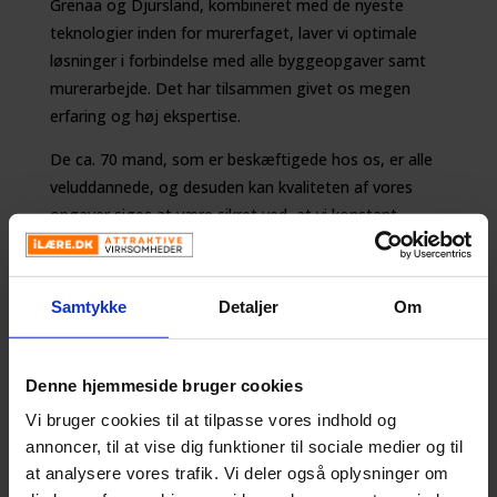
Grenaa og Djursland, kombineret med de nyeste
teknologier inden for murerfaget, laver vi optimale
løsninger i forbindelse med alle byggeopgaver samt
murerarbejde. Det har tilsammen givet os megen
erfaring og høj ekspertise.
De ca. 70 mand, som er beskæftigede hos os, er alle
veluddannede, og desuden kan kvaliteten af vores
opgaver siges at være sikret ved, at vi konstant
forsøger at være fagligt opdaterede via f.eks. kurser
og efteruddannelse. Vores opgaver omfatter blandt
andet:
Samtykke
Detaljer
Om
Entrepriser, murerarbejde, kloakservice, nybyggeri og
renovering
Denne hjemmeside bruger cookies
Phillip som du så i filmen er her i lære som murer hos
Vi bruger cookies til at tilpasse vores indhold og
Bent Klausen Aps.
annoncer, til at vise dig funktioner til sociale medier og til
at analysere vores trafik. Vi deler også oplysninger om
Kontakt os gerne, vi tager imod: