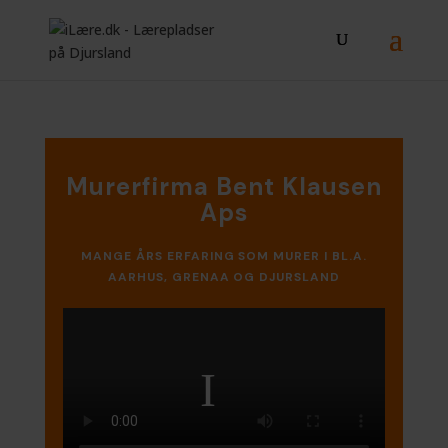
Murerfirma Bent Klausen
Aps
MANGE ÅRS ERFARING SOM MURER I BL.A.
AARHUS, GRENAA OG DJURSLAND